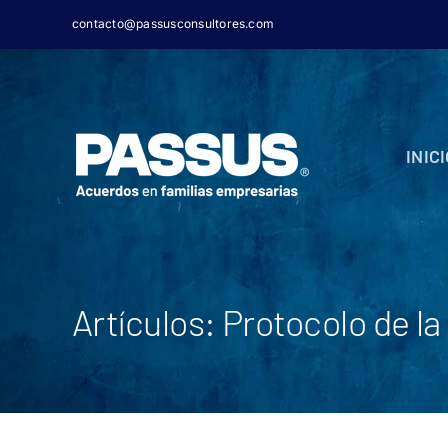
Skip
contacto@passusconsultores.com
to
content
INIC
Artículos: Protocolo de l